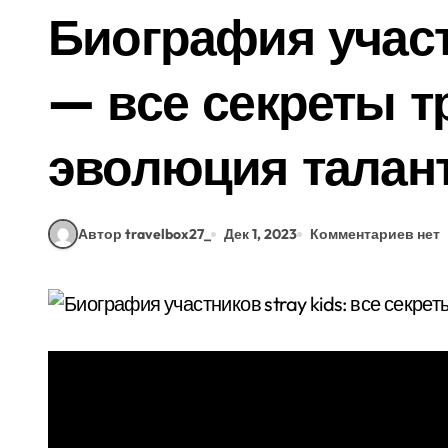
Биография участ
— все секреты т
эволюция талан
Автор travelbox27_
Дек 1, 2023
Комментариев нет