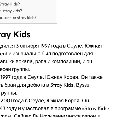
tray Kids?
stray kids?
тников stray kids?
ay Kids
одился 3 октября 1997 года в Сеуле, Южная
ent и изначально был подготовлен для
 навыки вокала, рэпа и композиции, и он
есен группы.
 1997 года в Сеуле, Южная Корея. Он также
ыбран для дебюта в Stray Kids. Вуззэ
группы.
а 2001 года в Сеуле, Южная Корея. Он
13 году и участвовал в программе «Stray Kids:
руппы. Сейчас Ли Ноун занимается рэпом и