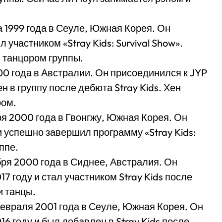
 1999 года в Сеуле, Южная Корея. Он
 участником «Stray Kids: Survival Show».
 танцором группы.
00 года в Австралии. Он присоединился к JYP
н в группу после дебюта Stray Kids. Хен
ром.
ря 2000 года в Гвонгжу, Южная Корея. Он
и успешно завершил программу «Stray Kids:
уппе.
бря 2000 года в Сиднее, Австралия. Он
17 году и стал участником Stray Kids после
и танцы.
февраля 2001 года в Сеуле, Южная Корея. Он
16 году и был добавлен в Stray Kids после