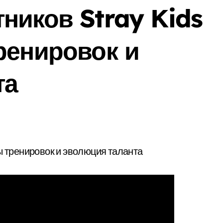
ников Stray Kids
ренировок и
та