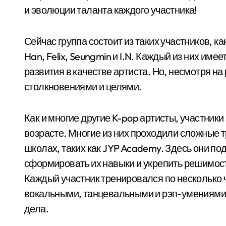
и эволюции таланта каждого участника!
Сейчас группа состоит из таких участников, ка
Han, Felix, Seungmin и I.N. Каждый из них им
развития в качестве артиста. Но, несмотря н
столкновениями и целями.
Как и многие другие K-pop артисты, участники 
возрасте. Многие из них проходили сложные т
школах, таких как JYP Academy. Здесь они по
сформировать их навыки и укрепить решимос
Каждый участник тренировался по несколько ч
вокальными, танцевальными и рэп-умениями,
дела.