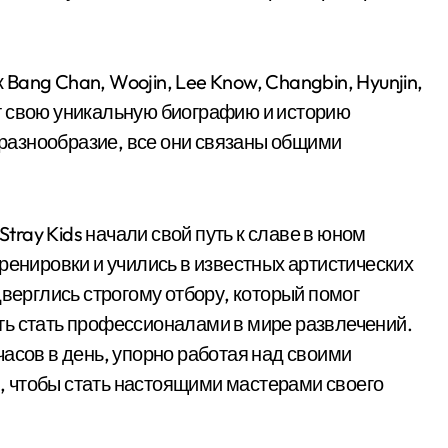
к Bang Chan, Woojin, Lee Know, Changbin, Hyunjin,
еет свою уникальную биографию и историю
а разнообразие, все они связаны общими
Stray Kids начали свой путь к славе в юном
ренировки и учились в известных артистических
дверглись строгому отбору, который помог
ть стать профессионалами в мире развлечений.
асов в день, упорно работая над своими
 чтобы стать настоящими мастерами своего