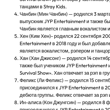
танцами в Stray Kids.
Чанбин (Мин Чанбин) — родился 3 марта
выпускник JYP Entertainment и также был
Чанбин является главным вокалистом и
Хен (Ким Хен)- родился 22 сентября 20
Entertainment в 2018 году и был добавле
является вокалистом, рэпером и танцо
Хан (Хан Джисонг) — родился 14 сентяб
также был учеником JYP Entertainment 
Survival Show». Хан отвечает за рэп в гр
Феликс (Ли Феликс) — родился 15 сентя
присоединился к JYP Entertainment в 20
дебюта группы. Феликс отвечает за рэп 
Ин-алиса (Кон Джунгсин) — родился 8 
присоединился к JYP Entertainment в 20