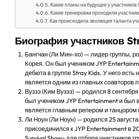
Какие планы на будущее у участников S
Какие тренировки проходили участники 
Как происходила эволюция таланта учас
Биография участников Str
Бангчан (Ли Мин-хо) — лидер группы, р
Корея. Он был учеником JYP Entertainm
дебюта в группе Stray Kids. У него есть
является одним из главных соавторов п
Вуззэ (Ким Вуззэ) — родился 8 сентября
был учеником JYP Entertainment и был в
является главным репером и танцором 
Ли Ноун (Ли Ноун) — родился 25 август
присоединился к JYP Entertainment в 20
Survival Show» для отбора участников г