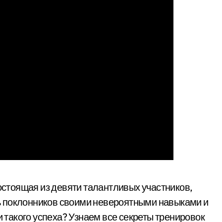
состоящая из девяти талантливых участников,
ь поклонников своими невероятными навыками и
и такого успеха? Узнаем все секреты тренировок