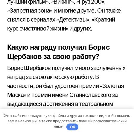
лучший фильм», «Викинг», «Груз 200»,
«Запретная зона» и многие другие. Он также
снялся в сериалах «Детективы», «Краткий
курс счастливой жизни» и других.
Какую награду получил Борис
Щербаков за свою работу?
Борис Щербаков получил много заслуженных
наград за свою актёрскую работу. В
частности, он был удостоен премии «Золотая
Маска» и премии имени Станиславского за
выдающиеся достижения в театральном
искусстве. Также он неоднократно был
Этот сайт использует куки-файлы и другие технологии, чтобы помочь
номинирован на другие престижные
вам в навигации, а также предоставить лучший пользовательский
опыт.
OK
кинематографические и театральные премии.