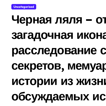
Uncategorised
Черная ляля – о
загадочная икон
расследование 
секретов, мемуа
истории из жизн
обсуждаемых ис