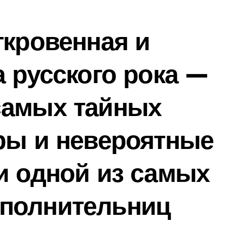
ткровенная и
а русского рока —
самых тайных
ры и невероятные
и одной из самых
полнительниц