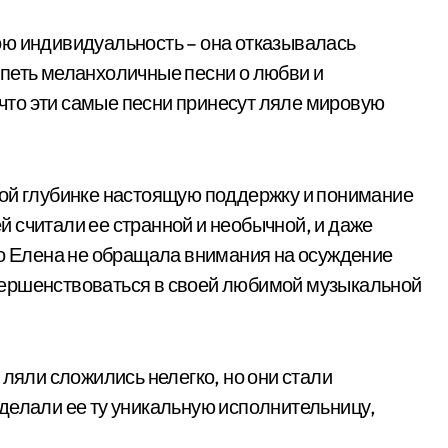
ою индивидуальность – она отказывалась
петь меланхоличные песни о любви и
, что эти самые песни принесут ляле мировую
ной глубинке настоящую поддержку и понимание
 считали ее странной и необычной, и даже
Но Елена не обращала внимания на осуждение
вершенствоваться в своей любимой музыкальной
 ляли сложились нелегко, но они стали
делали ее ту уникальную исполнительницу,