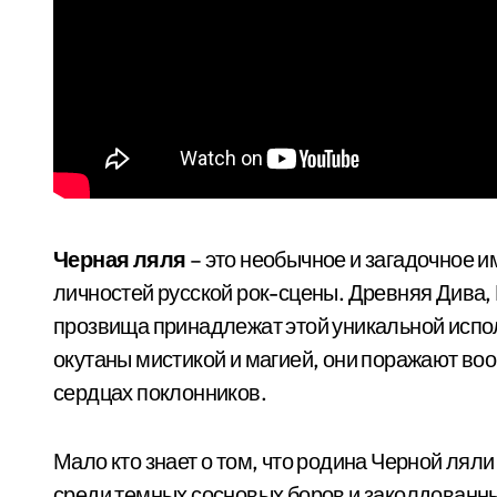
Черная ляля
– это необычное и загадочное и
личностей русской рок-сцены. Древняя Дива,
прозвища принадлежат этой уникальной испо
окутаны мистикой и магией, они поражают во
сердцах поклонников.
Мало кто знает о том, что родина Черной лял
среди темных сосновых боров и заколдованных