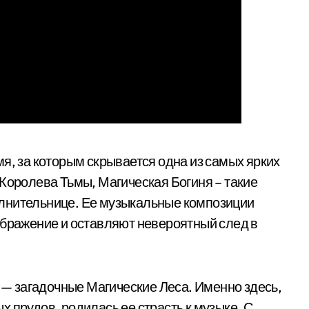
мя, за которым скрывается одна из самых ярких
 Королева Тьмы, Магическая Богиня – такие
лнительнице. Ее музыкальные композиции
ображение и оставляют невероятный след в
и — загадочные Магические Леса. Именно здесь,
 прудов, родилась ее страсть к музыке. С