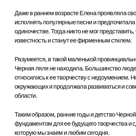
Даже в раннем возрасте Елена проявляла св
исполнять популярные песни и предпочитала 
одиночестве. Тогда никто не мог представить
известность и станут ее фирменным стилем.
Разумеется, в такой маленькой провинциаль
Черная ляля не находила. Большинство людей
относились к ее творчеству с недоумением. 
окружающих и продолжала развиваться и со
области.
Таким образом, ранние годы и детство Черной
фундаментом для ее будущего творчества и с
которую мы знаем и любим сегодня.