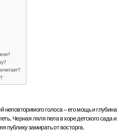
ляля?
ру?
почитает?
?
й неповторимого голоса – его мощь и глубина
ть. Черная ляля пела в хоре детского сада и
я публику замирать от восторга.