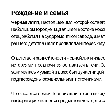
Рождение и семья
Черная ляля
, настоящее имя которой остаетс
небольшом городке на Дальнем Востоке Росси
отец работал на судоремонтном заводе, а мат
раннего детства Ляля проявляла интерес к му
О детстве и ранней юности Черной ляли изве
историями, предпочитая оставаться в тени. Од
занималась музыкой и даже была участницей н
подтверждены официальными источниками.
Что касается семьи Черной ляли, то она никог
информация является предметом догадок и сл