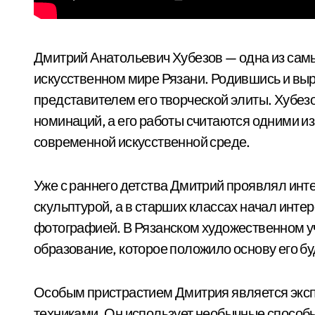
Дмитрий Анатольевич Хубезов — одна из сам
искусственном мире Рязани. Родившись и выр
представителем его творческой элиты. Хубез
номинаций, а его работы считаются одними и
современной искусственной среде.
Уже с раннего детства Дмитрий проявлял инте
скульптурой, а в старших классах начал инт
фотографией. В Рязанском художественном 
образование, которое положило основу его б
Особым пристрастием Дмитрия является экс
техниками. Он использует необычные способы 