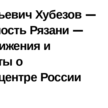
ьевич Хубезов —
ость Рязани —
ижения и
ты о
ентре России