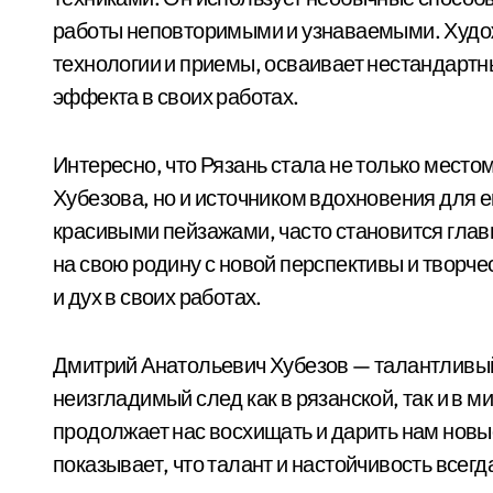
работы неповторимыми и узнаваемыми. Худо
технологии и приемы, осваивает нестандарт
эффекта в своих работах.
Интересно, что Рязань стала не только место
Хубезова, но и источником вдохновения для его
красивыми пейзажами, часто становится главн
на свою родину с новой перспективы и творч
и дух в своих работах.
Дмитрий Анатольевич Хубезов — талантливый
неизгладимый след как в рязанской, так и в м
продолжает нас восхищать и дарить нам новые
показывает, что талант и настойчивость всегда