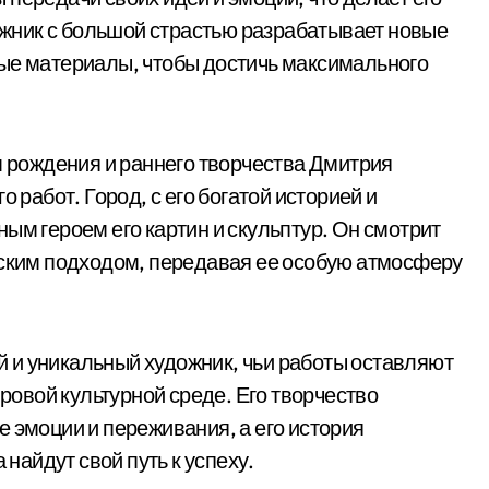
жник с большой страстью разрабатывает новые
ные материалы, чтобы достичь максимального
м рождения и раннего творчества Дмитрия
 работ. Город, с его богатой историей и
ым героем его картин и скульптур. Он смотрит
еским подходом, передавая ее особую атмосферу
 и уникальный художник, чьи работы оставляют
ировой культурной среде. Его творчество
 эмоции и переживания, а его история
 найдут свой путь к успеху.