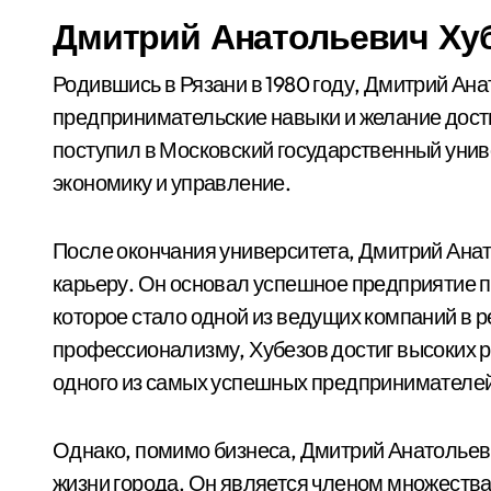
Дмитрий Анатольевич Ху
Родившись в Рязани в 1980 году, Дмитрий Ан
предпринимательские навыки и желание дости
поступил в Московский государственный униве
экономику и управление.
После окончания университета, Дмитрий Анат
карьеру. Он основал успешное предприятие 
которое стало одной из ведущих компаний в 
профессионализму, Хубезов достиг высоких р
одного из самых успешных предпринимателей
Однако, помимо бизнеса, Дмитрий Анатольеви
жизни города. Он является членом множеств