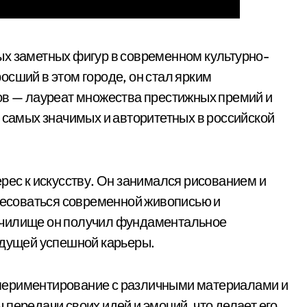
ых заметных фигур в современном культурно-
осший в этом городе, он стал ярким
ов — лауреат множества престижных премий и
з самых значимых и авторитетных в российской
рес к искусству. Он занимался рисованием и
ересоваться современной живописью и
училище он получил фундаментальное
удущей успешной карьеры.
периментирование с различными материалами и
передачи своих идей и эмоций, что делает его