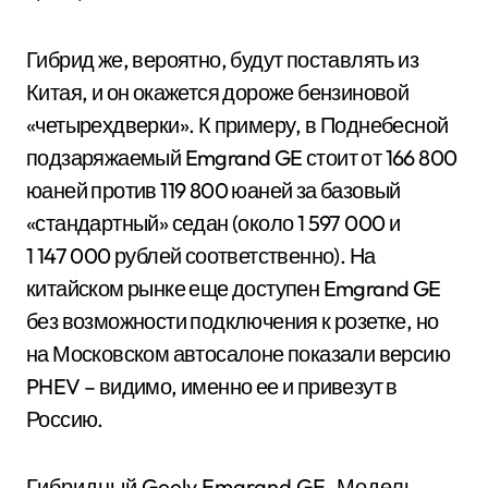
Гибрид же, вероятно, будут поставлять из
Китая, и он окажется дороже бензиновой
«четырехдверки». К примеру, в Поднебесной
подзаряжаемый Emgrand GE стоит от 166 800
юаней против 119 800 юаней за базовый
«стандартный» седан (около 1 597 000 и
1 147 000 рублей соответственно). На
китайском рынке еще доступен Emgrand GE
без возможности подключения к розетке, но
на Московском автосалоне показали версию
PHEV – видимо, именно ее и привезут в
Россию.
Гибридный Geely Emgrand GE. Модель