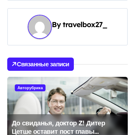
г
а
By
travelbox27_
ц
и
я
Связанные записи
п
о
Авторубрика
з
а
п
До свиданья, доктор Z! Дитер
Цетше оставит пост главы