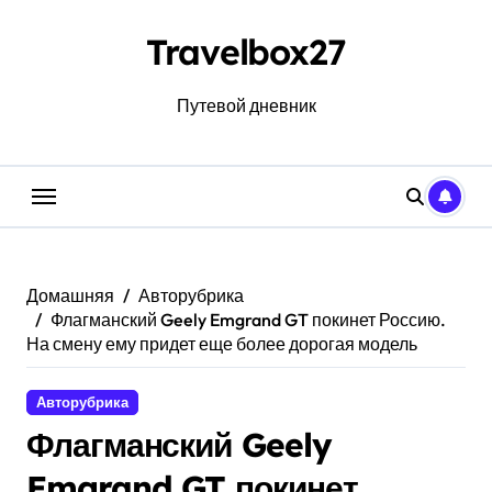
Перейти
к
Travelbox27
содержанию
Путевой дневник
Домашняя
Авторубрика
Флагманский Geely Emgrand GT покинет Россию.
На смену ему придет еще более дорогая модель
Авторубрика
Флагманский Geely
Emgrand GT покинет