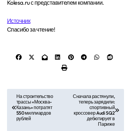
Kolesa.ru с представителем компании.
Источник
Спасибо за чтение!
Н
На строительство
Сначала растянули,
трассы «Москва-
теперь зарядили:
а
Казань» потратят
спортивный
550 миллиардов
кроссовер Audi SQ2
в
рублей
дебютирует в
Париже
и