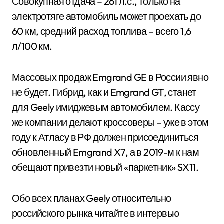
Совокупная отдача – 261 л.с., только на
электротяге автомобиль может проехать до
60 км, средний расход топлива – всего 1,6
л/100 км.
Массовых продаж Emgrand GE в России явно
не будет. Гибрид, как и Emgrand GT, станет
для Geely имиджевым автомобилем. Кассу
же компании делают кроссоверы – уже в этом
году к Атласу в РФ должен присоединиться
обновленный Emgrand X7, а в 2019-м к нам
обещают привезти новый «паркетник» SX11.
Обо всех планах Geely относительно
российского рынка читайте в интервью