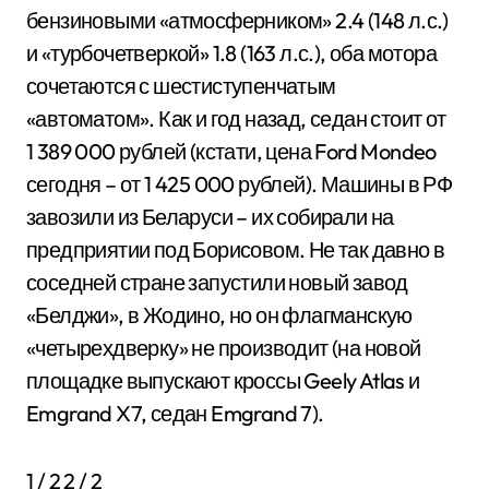
бензиновыми «атмосферником» 2.4 (148 л.с.)
и «турбочетверкой» 1.8 (163 л.с.), оба мотора
сочетаются с шестиступенчатым
«автоматом». Как и год назад, седан стоит от
1 389 000 рублей (кстати, цена Ford Mondeo
сегодня – от 1 425 000 рублей). Машины в РФ
завозили из Беларуси – их собирали на
предприятии под Борисовом. Не так давно в
соседней стране запустили новый завод
«Белджи», в Жодино, но он флагманскую
«четырехдверку» не производит (на новой
площадке выпускают кроссы Geely Atlas и
Emgrand X7, седан Emgrand 7).
1
/ 2
2
/ 2