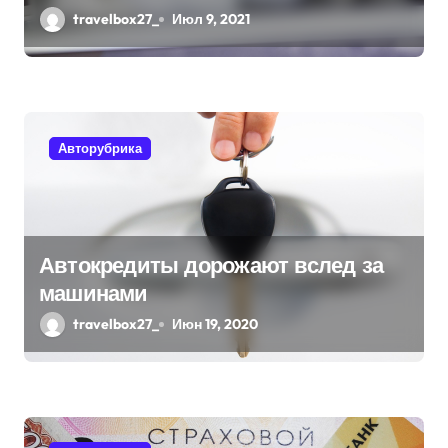
и
концерна Daimler
travelbox27_
Июл 9, 2021
с
я
м
Авторубрика
Автокредиты дорожают вслед за
машинами
travelbox27_
Июн 19, 2020