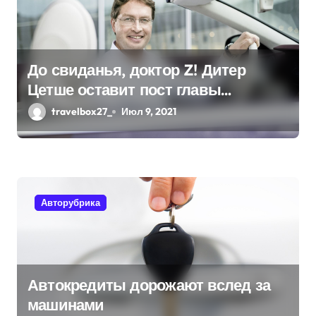
з
а
До свиданья, доктор Z! Дитер
п
Цетше оставит пост главы
и
концерна Daimler
travelbox27_
Июл 9, 2021
с
я
м
Авторубрика
Автокредиты дорожают вслед за
машинами