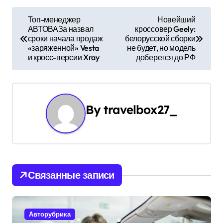
Н
Топ-менеджер
Новейший
АВТОВАЗа назвал
кроссовер Geely:
а
сроки начала продаж
белорусской сборки
«заряженной» Vesta
не будет, но модель
в
и кросс-версии Xray
доберется до РФ
и
г
By
travelbox27_
а
ц
и
Связанные записи
я
п
Авторубрика
о