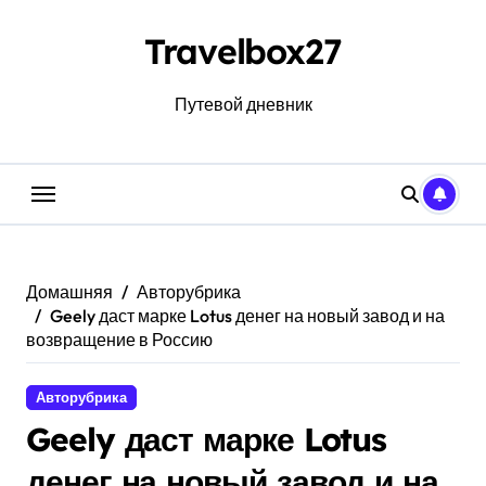
Перейти
к
Travelbox27
содержанию
Путевой дневник
Домашняя
Авторубрика
Geely даст марке Lotus денег на новый завод и на
возвращение в Россию
Авторубрика
Geely даст марке Lotus
денег на новый завод и на