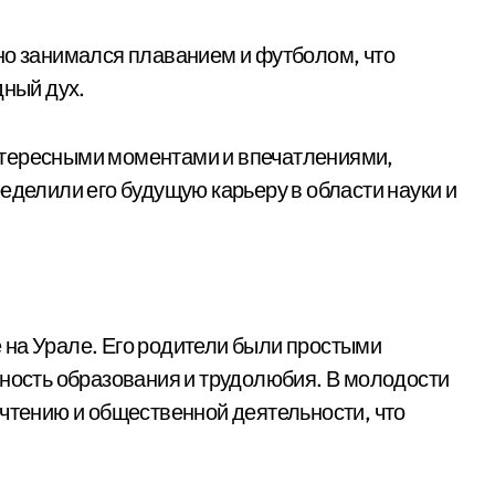
но занимался плаванием и футболом, что
дный дух.
нтересными моментами и впечатлениями,
еделили его будущую карьеру в области науки и
 на Урале. Его родители были простыми
нность образования и трудолюбия. В молодости
 чтению и общественной деятельности, что