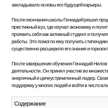
закладывало основы его будущей карьеры.
После окончания школы Геннадий решил прод
престижный вуз, где изучал экономику и полит
проявить себя как активный студент и получи
работы. Это помогло ему получить стипендию
существенно расширило его знания и горизон
После завершения обучения Геннадий Нилов 
деятельности. Он принял участие во множест
энергичный и целеустремленный лидер. Свои
поддержку у многих людей и войти в число вл
Содержание