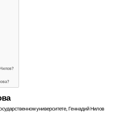
 Нилов?
лова?
ова
осударственном университете, Геннадий Нилов