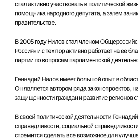
стал активно участвовать в политической жиз
помощника народного депутата, а затем зан
правительстве.
В 2005 году Нилов стал членом Общероссийс
Россия» и с тех пор активно работает на её б
партии по вопросам парламентской деятельно
Геннадий Нилов имеет большой опыт в област
Он является автором ряда законопроектов, 
защищенности граждан и развитие регионов с
В своей политической деятельности Геннади
справедливости, социальной справедливости
стремится сделать все возможное для улучше