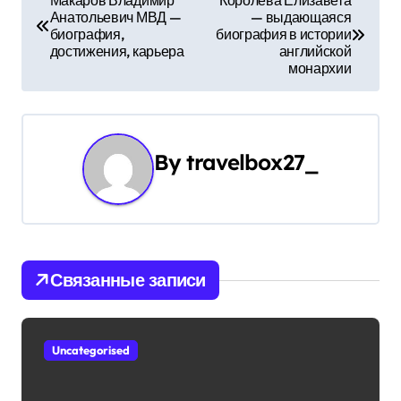
Макаров Владимир
Королева Елизавета
Анатольевич МВД —
— выдающаяся
а
биография,
биография в истории
достижения, карьера
английской
в
монархии
и
г
By
travelbox27_
а
ц
и
Связанные записи
я
п
Uncategorised
о
з