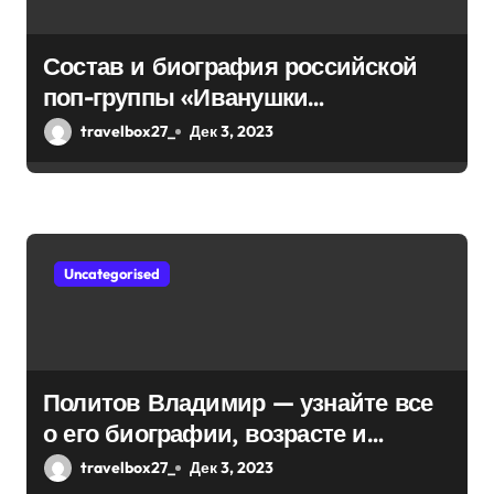
а
Состав и биография российской
п
поп-группы «Иванушки
и
интернешнл» — история успеха,
travelbox27_
Дек 3, 2023
музыка и судьбы участников
с
я
м
Uncategorised
Политов Владимир — узнайте все
о его биографии, возрасте и
впечатляющих достижениях!
travelbox27_
Дек 3, 2023