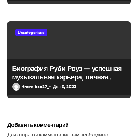
Uncategorised
Биография Руби Роуз — успешная
музыкальная карьера, личная
жизнь и знаковые достижения
travelbox27_
Дек 3, 2023
Добавить комментарий
Для отправки комментария вам необходимо