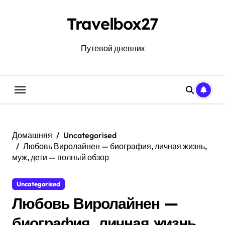
Перейти
к
Travelbox27
содержанию
Путевой дневник
Домашняя
Uncategorised
Любовь Виролайнен — биография, личная жизнь,
муж, дети — полный обзор
Uncategorised
Любовь Виролайнен —
биография, личная жизнь,