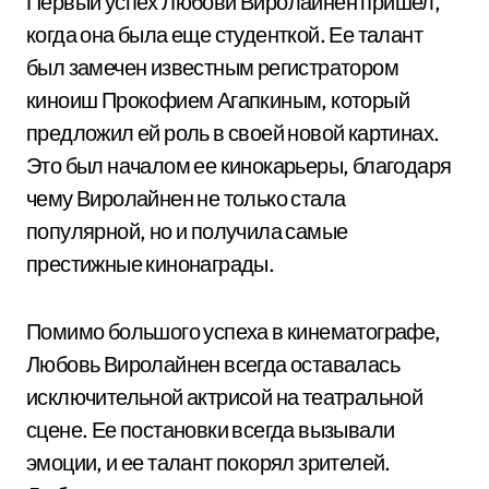
Первый успех Любови Виролайнен пришел,
когда она была еще студенткой. Ее талант
был замечен известным регистратором
киноиш Прокофием Агапкиным, который
предложил ей роль в своей новой картинах.
Это был началом ее кинокарьеры, благодаря
чему Виролайнен не только стала
популярной, но и получила самые
престижные кинонаграды.
Помимо большого успеха в кинематографе,
Любовь Виролайнен всегда оставалась
исключительной актрисой на театральной
сцене. Ее постановки всегда вызывали
эмоции, и ее талант покорял зрителей.