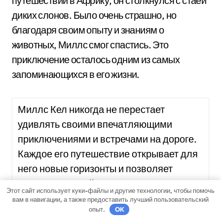
путешествий в Африку, он столкнулся с стаей
диких слонов. Было очень страшно, но
благодаря своим опыту и знаниям о
животных, Миллс смог спастись. Это
приключение осталось одним из самых
запоминающихся в его жизни.
Миллс Кел никогда не перестает
удивлять своими впечатляющими
приключениями и встречами на дороге.
Каждое его путешествие открывает для
него новые горизонты и позволяет
встретить людей с разными культурами
Этот сайт использует куки-файлы и другие технологии, чтобы помочь
и традициями. В дороге Миллс часто
вам в навигации, а также предоставить лучший пользовательский
опыт.
OK
сталкивается с опасностями, но его