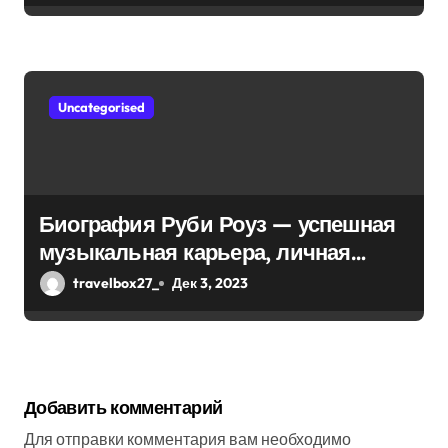
Uncategorised
Биография Руби Роуз — успешная
музыкальная карьера, личная
жизнь и знаковые достижения
travelbox27_
Дек 3, 2023
Добавить комментарий
Для отправки комментария вам необходимо