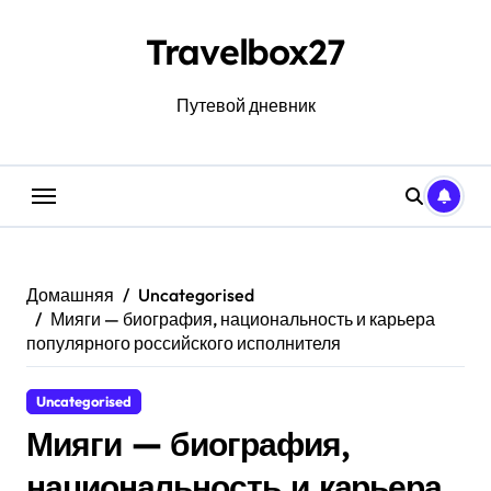
Перейти
к
Travelbox27
содержанию
Путевой дневник
Домашняя
Uncategorised
Мияги — биография, национальность и карьера
популярного российского исполнителя
Uncategorised
Мияги — биография,
национальность и карьера