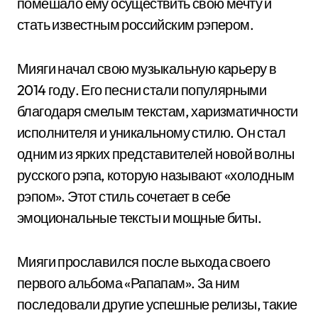
помешало ему осуществить свою мечту и
стать известным российским рэпером.
Мияги начал свою музыкальную карьеру в
2014 году. Его песни стали популярными
благодаря смелым текстам, харизматичности
исполнителя и уникальному стилю. Он стал
одним из ярких представителей новой волны
русского рэпа, которую называют «холодным
рэпом». Этот стиль сочетает в себе
эмоциональные тексты и мощные биты.
Мияги прославился после выхода своего
первого альбома «Рапапам». За ним
последовали другие успешные релизы, такие