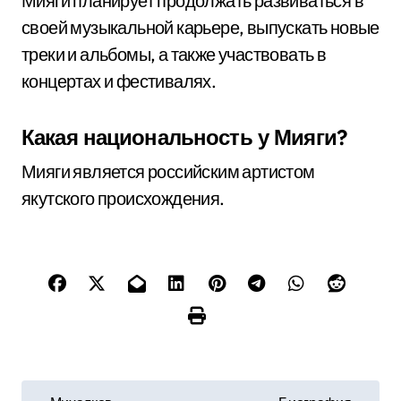
Мияги планирует продолжать развиваться в
своей музыкальной карьере, выпускать новые
треки и альбомы, а также участвовать в
концертах и фестивалях.
Какая национальность у Мияги?
Мияги является российским артистом
якутского происхождения.
Н