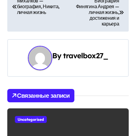
Михалков —
Биография
биография, Никита,
Финягина Андрея —
а
личная жизнь
личная жизнь,
достижения и
в
карьера
и
г
By
travelbox27_
а
ц
и
Связанные записи
я
п
Uncategorised
о
з