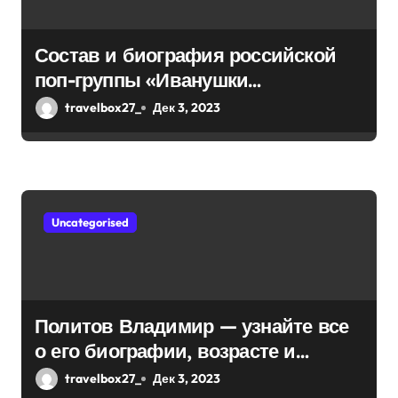
а
Состав и биография российской
п
поп-группы «Иванушки
и
интернешнл» — история успеха,
travelbox27_
Дек 3, 2023
музыка и судьбы участников
с
я
м
Uncategorised
Политов Владимир — узнайте все
о его биографии, возрасте и
впечатляющих достижениях!
travelbox27_
Дек 3, 2023