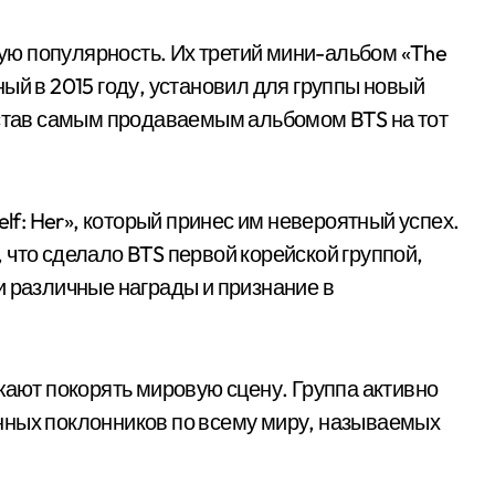
ю популярность. Их третий мини-альбом «The
енный в 2015 году, установил для группы новый
 став самым продаваемым альбомом BTS на тот
elf: Her», который принес им невероятный успех.
0, что сделало BTS первой корейской группой,
и различные награды и признание в
ют покорять мировую сцену. Группа активно
нных поклонников по всему миру, называемых