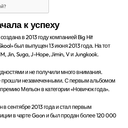
ой?
ачала к успеху
создана в 2013 году компанией Big Hit
Skool» был выпущен 13 июня 2013 года. На тот
 Jin, Suga, J-Hope, Jimin, V и Jungkook.
удностями и не получили много внимания.
 не прошли незамеченными. С первым альбомом
премию Мельон в категории «Новичок года».
в сентябре 2013 года и стал первым
иции в чарте Gaon и был продан более 120 000