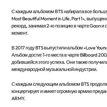
С каждым альбомом BTS набирала все большу
Most Beautiful Moment in Life, Part 1», выпущ
рекорд, занимая 2-ю позицию в чарте Gaon и
момент.
В 2017 году BTS выпустили альбом «Love Yours
Альбом достиг 1-го места в чарте Billboard 20
добившейся этого успеха. Они также получил
международной музыкальной индустрии.
С каждым следующим альбомом BTS продолжа
концертирует и имеет огромную армию преда
ARMY.