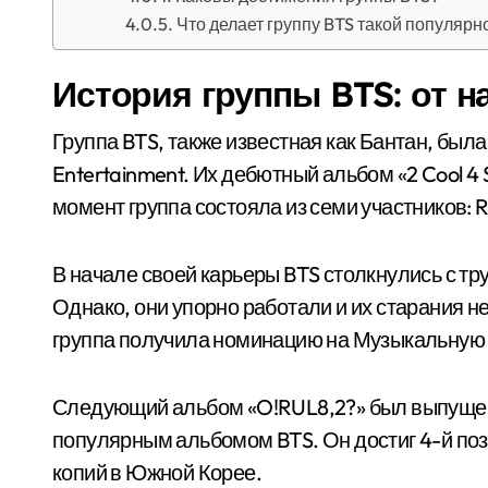
Что делает группу BTS такой популярн
История группы BTS: от н
Группа BTS, также известная как Бантан, была 
Entertainment. Их дебютный альбом «2 Cool 4 
момент группа состояла из семи участников: RM,
В начале своей карьеры BTS столкнулись с тр
Однако, они упорно работали и их старания
группа получила номинацию на Музыкальную 
Следующий альбом «O!RUL8,2?» был выпущен 
популярным альбомом BTS. Он достиг 4-й поз
копий в Южной Корее.