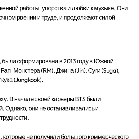
женной работы, упорства и любви к музыке. Они
точном рвении и труде, и продолжают силой
.
s, была сформирована в 2013 году в Южной
Рап-Монстера (RM), Джина (Jin), Суги (Suga),
кука (Jungkook).
ху. В начале своей карьеры BTS были
й. Однако, они не останавливались и
 трудности.
, которые не получили большого коммерческого