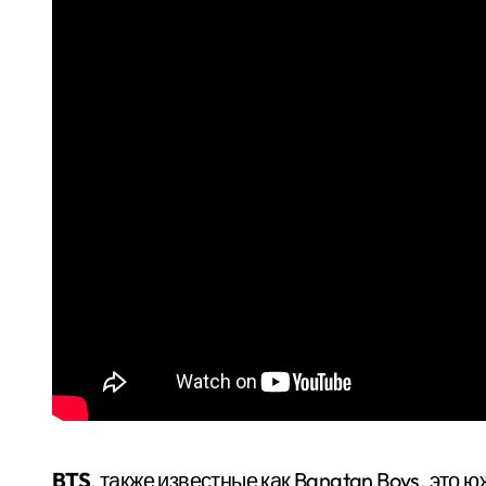
BTS
, также известные как Bangtan Boys, это 