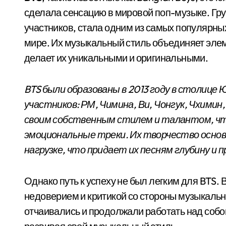
сделала сенсацию в мировой поп-музыке. Гру
участников, стала одним из самых популярных 
мире. Их музыкальный стиль объединяет элеме
делает их уникальными и оригинальными.
BTS были образованы в 2013 году в столице 
участников: РМ, Чимина, Ви, Чонгук, Чхимин
своим собственным стилем и талантом, чт
эмоциональные треки. Их творчество осно
нагрузке, что придает их песням глубину и
Однако путь к успеху не был легким для BTS. 
недоверием и критикой со стороны музыкальн
отчаивались и продолжали работать над собо