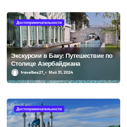
и
с
я
Достопримечательности
м
Экскурсии в Баку: Путешествие по
Столице Азербайджана
travelbox27_
Май 31, 2024
Достопримечательности