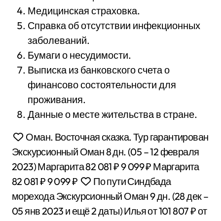
Медицинская страховка.
Справка об отсутствии инфекционных
заболеваний.
Бумаги о несудимости.
Выписка из банковского счета о
финансово состоятельности для
проживания.
Данные о месте жительства в стране.
Оман. Восточная сказка. Тур гарантирован
Экскурсионный Оман
8 дн.
(05 – 12 февраля
2023)
Маргарита
82 081 ₽
9 099 ₽
Маргарита
82 081 ₽
9 099 ₽
По пути Синдбада
морехода Экскурсионный Оман
9 дн.
(28 дек –
05 янв 2023 и ещё 2 даты)
Илья
от 101 807 ₽
от