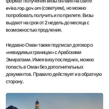
формат получения визы онлайн на сайте
evisa.rop.gov.om (советуем), но можно
попробовать получить и по прилете. Визы
выдают на срок от 2 недель до месяца с
возможностью продления.
Недавно Оман также подписал договор о
«невидимых границах» с Арабскими
Эмиратами. Имея визу последних, можно
попасть в Оман без дополнительных
документов. Правило действует и в обратную
сторону.