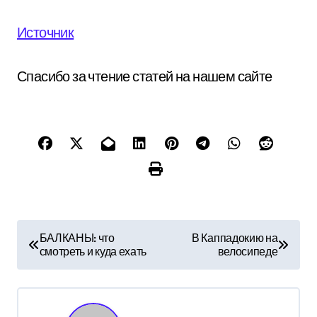
Источник
Спасибо за чтение статей на нашем сайте
Н
БАЛКАНЫ: что
В Каппадокию на
смотреть и куда ехать
велосипеде
а
в