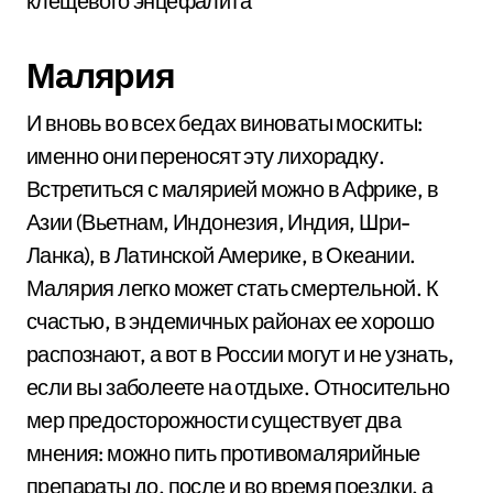
клещевого энцефалита
Малярия
И вновь во всех бедах виноваты москиты:
именно они переносят эту лихорадку.
Встретиться с малярией можно в Африке, в
Азии (Вьетнам, Индонезия, Индия, Шри-
Ланка), в Латинской Америке, в Океании.
Малярия легко может стать смертельной. К
счастью, в эндемичных районах ее хорошо
распознают, а вот в России могут и не узнать,
если вы заболеете на отдыхе. Относительно
мер предосторожности существует два
мнения: можно пить противомалярийные
препараты до, после и во время поездки, а