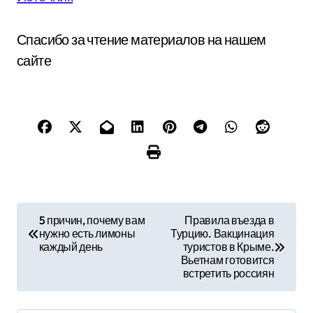
Спасибо за чтение материалов на нашем
сайте
Н
5 причин, почему вам
Правила въезда в
нужно есть лимоны
Турцию. Вакцинация
а
каждый день
туристов в Крыме.
Вьетнам готовится
в
встретить россиян
и