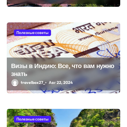
с
я
м
Полезные советы
Визы в Индию: Все, что вам нужно
знать
travelbox27_
Авг 22, 2024
Полезные советы