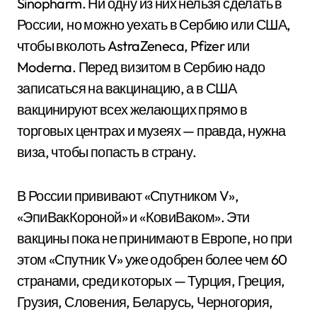
Sinopharm. Ни одну из них нельзя сделать в
России, но можно уехать в Сербию или США,
чтобы вколоть AstraZeneca, Pfizer или
Moderna. Перед визитом в Сербию надо
записаться на вакцинацию, а в США
вакцинируют всех желающих прямо в
торговых центрах и музеях — правда, нужна
виза, чтобы попасть в страну.
В России прививают «Спутником V»,
«ЭпиВакКороной» и «КовиВаком». Эти
вакцины пока не принимают в Европе, но при
этом «Спутник V» уже одобрен более чем 60
странами, среди которых — Турция, Греция,
Грузия, Словения, Беларусь, Черногория,