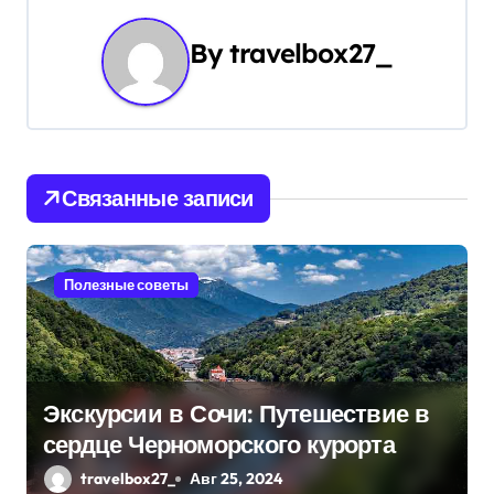
г
By
travelbox27_
а
ц
и
Связанные записи
я
п
Полезные советы
о
з
а
Экскурсии в Сочи: Путешествие в
п
сердце Черноморского курорта
и
travelbox27_
Авг 25, 2024