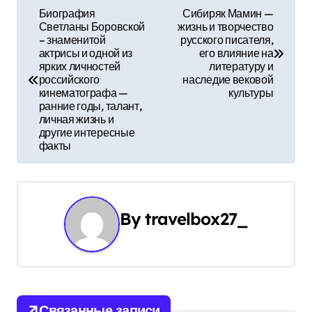
Н
Биография
Сибиряк Мамин —
Светланы Боровской
жизнь и творчество
а
– знаменитой
русского писателя,
актрисы и одной из
его влияние на
в
ярких личностей
литературу и
российского
наследие вековой
и
кинематографа —
культуры
ранние годы, талант,
г
личная жизнь и
другие интересные
а
факты
ц
и
By
travelbox27_
я
п
о
Связанные записи