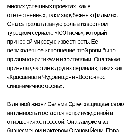
многих успешных проектах, как в
отечественных, так и зарубежных фильмах.
Она сыграла главную роль в известном
турецком сериале «1001 ночь», который
принес ей мировую известность. Ее
великолепное исполнение этой роли было
признано критиками и зрителями. Она также
приняла участие в других сериалах, таких как
«Красавица и Чудовище» и «Восточное
синонимичное осень».
В личной жизни Сельма Эргеч защищает свою
интимность и остается непринужденной в
отношениях с прессой. Она замужем за
бизнесменом и актером Оканом Йени. Пара