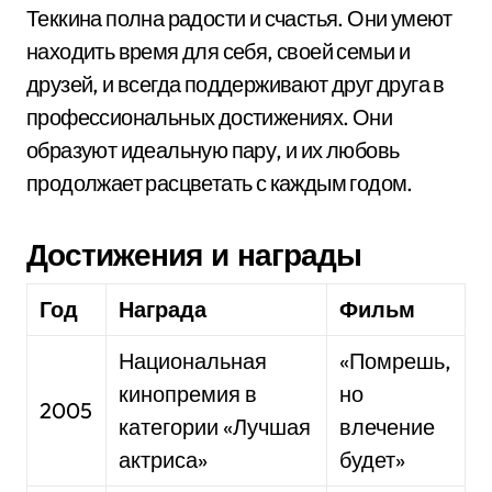
Теккина полна радости и счастья. Они умеют
находить время для себя, своей семьи и
друзей, и всегда поддерживают друг друга в
профессиональных достижениях. Они
образуют идеальную пару, и их любовь
продолжает расцветать с каждым годом.
Достижения и награды
Год
Награда
Фильм
Национальная
«Помрешь,
кинопремия в
но
2005
категории «Лучшая
влечение
актриса»
будет»