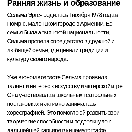
Ранняя жизнь и образование
Сельма Эргеч родилась 1 ноября 1978 года в
Гюмрю, маленьком городе в Армении. Ее
семья была армянской национальности.
Сельма провела свое детство в дружной и
любящей семье, где ценили традиции и
культуру своего народа.
Уже в юном возрасте Сельма проявила
талант и интерес к искусству и актерской игре.
Она участвовала в школьных театральных
постановках и активно занималась
хореографией. Это помогло ей развить свои
творческие способности и подтолкнуло к
дальнейшей карьере в кинематографе.