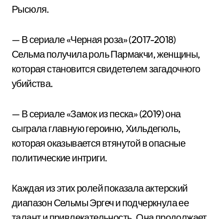
Рысюля.
— В сериале «Черная роза» (2017-2018)
Сельма получила роль Пармакчи, женщины,
которая становится свидетелем загадочного
убийства.
— В сериале «Замок из песка» (2019) она
сыграла главную героиню, Хильдегюль,
которая оказывается втянутой в опасные
политические интриги.
Каждая из этих ролей показала актерский
диапазон Сельмы Эргеч и подчеркнула ее
талант и привлекательность. Она продолжает