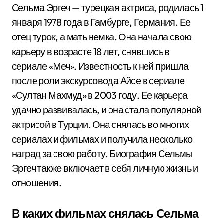
Сельма Эргеч — турецкая актриса, родилась 1
января 1978 года в Гамбурге, Германия. Ее
отец турок, а мать немка. Она начала свою
карьеру в возрасте 18 лет, снявшись в
сериале «Меч». Известность к ней пришла
после роли экскурсовода Айсе в сериале
«Султан Махмуд» в 2003 году. Ее карьера
удачно развивалась, и она стала популярной
актрисой в Турции. Она снялась во многих
сериалах и фильмах и получила несколько
наград за свою работу. Биография Сельмы
Эргеч также включает в себя личную жизнь и
отношения.
В каких фильмах снялась Сельма