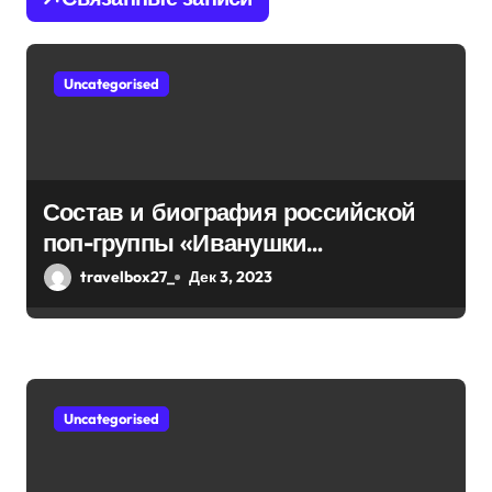
з
а
Uncategorised
п
и
с
Состав и биография российской
я
поп-группы «Иванушки
интернешнл» — история успеха,
м
travelbox27_
Дек 3, 2023
музыка и судьбы участников
Uncategorised