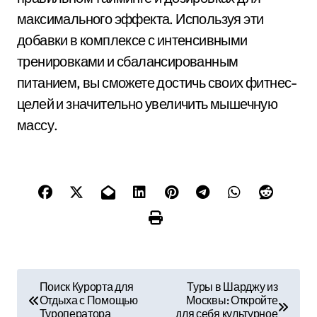
максимального эффекта. Используя эти
добавки в комплексе с интенсивными
тренировками и сбалансированным
питанием, вы сможете достичь своих фитнес-
целей и значительно увеличить мышечную
массу.
Н
Поиск Курорта для
Туры в Шарджу из
Отдыха с Помощью
Москвы: Откройте
а
Туроператора
для себя культурное