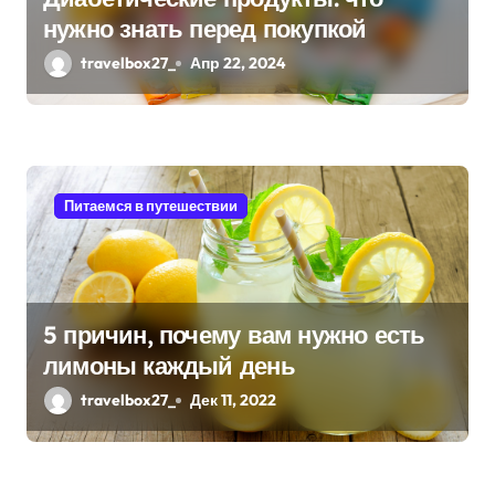
нужно знать перед покупкой
п
travelbox27_
Апр 22, 2024
и
с
я
Питаемся в путешествии
м
5 причин, почему вам нужно есть
лимоны каждый день
travelbox27_
Дек 11, 2022