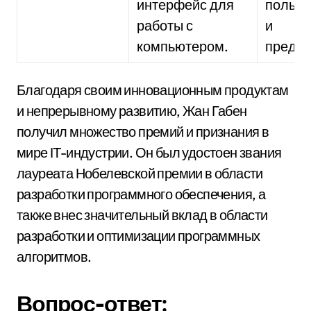
интерфейс для
пользо
работы с
и
компьютером.
предпр
Благодаря своим инновационным продуктам
и непрерывному развитию, Жан Габен
получил множество премий и признания в
мире IT-индустрии. Он был удостоен звания
лауреата Нобелевской премии в области
разработки программного обеспечения, а
также внес значительный вклад в области
разработки и оптимизации программных
алгоритмов.
Вопрос-ответ: