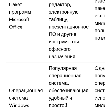
извест
Пакет
редактор,
пакет,
программ
электронную
исполь
Microsoft
таблицу,
милли
Office
презентационное
пользо
ПО и другие
по все
инструменты
офисного
назначения.
Популярная
Одна и
операционная
попул
система,
опера
Операционная
обеспечивающая
систем
система
удобный и
исполь
Windows
простой
милли