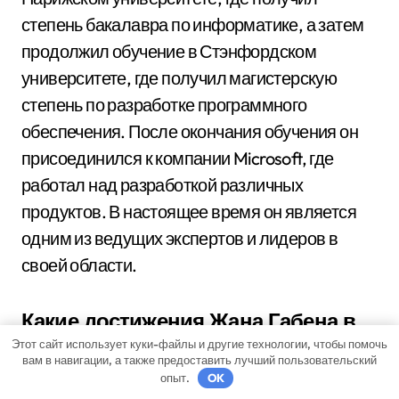
степень бакалавра по информатике, а затем
продолжил обучение в Стэнфордском
университете, где получил магистерскую
степень по разработке программного
обеспечения. После окончания обучения он
присоединился к компании Microsoft, где
работал над разработкой различных
продуктов. В настоящее время он является
одним из ведущих экспертов и лидеров в
своей области.
Какие достижения Жана Габена в
мире разработки программного
Этот сайт использует куки-файлы и другие технологии, чтобы помочь
вам в навигации, а также предоставить лучший пользовательский
обеспечения?
опыт.
OK