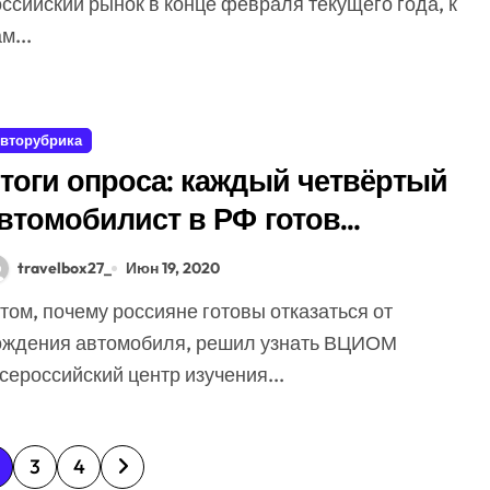
ссийский рынок в конце февраля текущего года, к
м...
вторубрика
тоги опроса: каждый четвёртый
втомобилист в РФ готов
тказаться от вождения
travelbox27_
Июн 19, 2020
ождения автомобиля, решил узнать ВЦИОМ
сероссийский центр изучения...
3
4