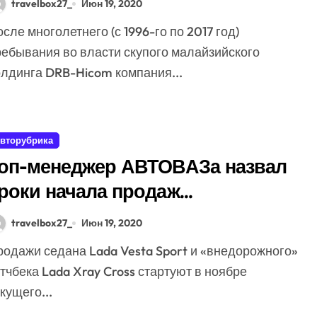
travelbox27_
Июн 19, 2020
ребывания во власти скупого малайзийского
олдинга DRB-Hicom компания...
вторубрика
оп-менеджер АВТОВАЗа назвал
роки начала продаж
заряженной» Vesta и кросс-
travelbox27_
Июн 19, 2020
ерсии Xray
тчбека Lada Xray Cross стартуют в ноябре
кущего...