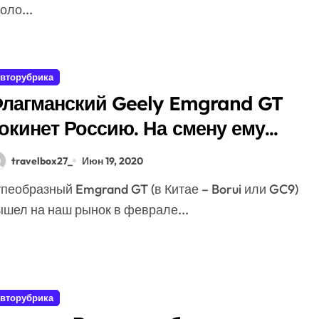
оло...
вторубрика
лагманский Geely Emgrand GT
окинет Россию. На смену ему
ридет еще более дорогая
travelbox27_
Июн 19, 2020
одель
ышел на наш рынок в феврале...
вторубрика