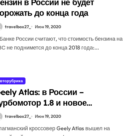
ензин в России не будет
орожать до конца года
travelbox27_
Июн 19, 2020
С не поднимется до конца 2018 года:...
вторубрика
eely Atlas: в России –
урбомотор 1.8 и новое
борудование, на родине –
travelbox27_
Июн 19, 2020
лубокий рестайлинг