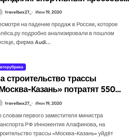
udi SQ2 дебютирует в Париже
travelbox27_
Июн 19, 2020
олёса.ру подробно анализировали в пошлом
сяце, фирма Audi...
вторубрика
а строительство трассы
Москва-Казань» потратят 550
иллиардов рублей
travelbox27_
Июн 19, 2020
ранспорта РФ Иннокентия Алафинова, на
троительство трассы «Москва-Казань» уйдёт