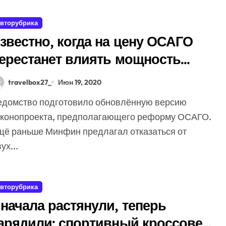
вторубрика
звестно, когда на цену ОСАГО
ерестанет влиять мощность
вигателя автомобиля
travelbox27_
Июн 19, 2020
аконопроекта, предполагающего реформу ОСАГО.
щё раньше Минфин предлагал отказаться от
ух...
вторубрика
начала растянули, теперь
арядили: спортивный кроссовер