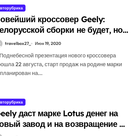
вторубрика
овейший кроссовер Geely:
елорусской сборки не будет, но
одель доберется до РФ
travelbox27_
Июн 19, 2020
ошла 22 августа, старт продаж на родине марки
планирован на...
вторубрика
eely даст марке Lotus денег на
овый завод и на возвращение в
оссию