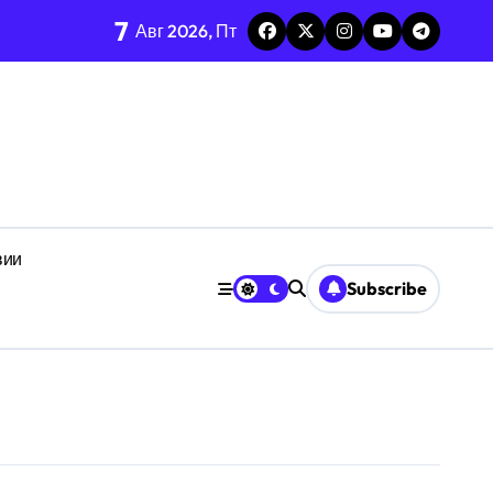
ом Приёма техники
7
Авг 2026, Пт
при воздействии детерминированного хаоса
ализа Matrix Dirichlet
вии
дня через призму анализа адаптации
Subscribe
ибка
нстве