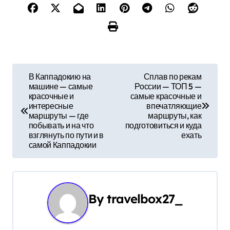
Н
В Каппадокию на
Сплав по рекам
машине — самые
России — ТОП 5 —
а
красочные и
самые красочные и
интересные
впечатляющие
в
маршруты — где
маршруты, как
побывать и на что
подготовиться и куда
и
взглянуть по пути и в
ехать
самой Каппадокии
г
а
ц
By
travelbox27_
и