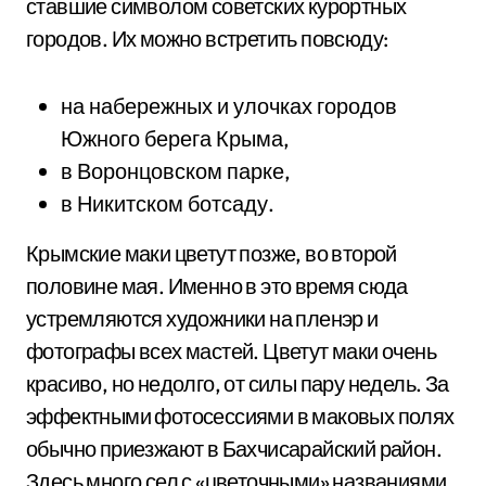
ставшие символом советских курортных
городов. Их можно встретить повсюду:
на набережных и улочках городов
Южного берега Крыма,
в Воронцовском парке,
в Никитском ботсаду.
Крымские маки цветут позже, во второй
половине мая. Именно в это время сюда
устремляются художники на пленэр и
фотографы всех мастей. Цветут маки очень
красиво, но недолго, от силы пару недель. За
эффектными фотосессиями в маковых полях
обычно приезжают в Бахчисарайский район.
Здесь много сел с «цветочными» названиями,