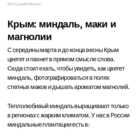
Фото: paveltrofimov.ru
Крым: миндаль, маки и
магнолии
С середины марта и до конца весны Крым
цветет и пахнет в прямом смысле слова.
Сюда стоит ехать, чтобы увидеть, как цветет
миндаль, фотографироваться в полях
степных маков и дышать ароматом магнолий.
Теплолюбивый миндаль выращивают только
в регионах с жарким климатом. У нас в России
миндальные плантации есть в: