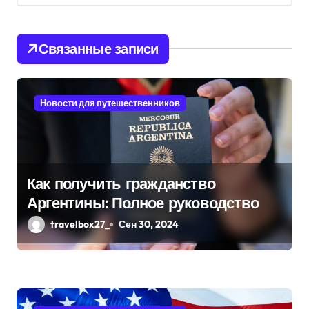
я
п
Связанные записи
о
з
Новости для путешественников
а
п
и
Как получить гражданство
Аргентины: Полное руководство
с
travelbox27_
Сен 30, 2024
я
м