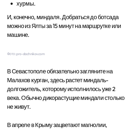
хурмы.
И, конечно, миндаля. Добраться до ботсада
можно из Ялты за 15 минут на маршрутке или
машине.
Фото: pro-dachnikov.com
В Севастополе обязательно загляните на
Малахов курган, здесь растет миндаль-
долгожитель, которому исполнилось уже 2
века. Обычно дикорастущие миндали столько
не живут.
В апреле в Крыму зацветают магнолии,