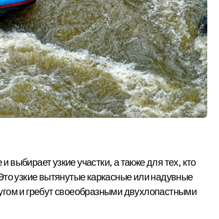
 и выбирает узкие участки, а также для тех, кто
Это узкие вытянутые каркасные или надувные
 другом и гребут своеобразными двухлопастными