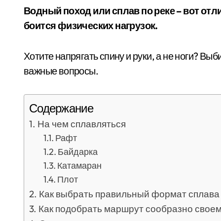
Водный поход или сплав по реке – вот отличный формат путешествия для тех, кто не
боится физических нагрузок.
Хотите напрягать спину и руки, а не ноги? Вы
важные вопросы.
Содержание
На чем сплавляться
Рафт
Байдарка
Катамаран
Плот
Как выбрать правильный формат сплава
Как подобрать маршрут сообразно свое