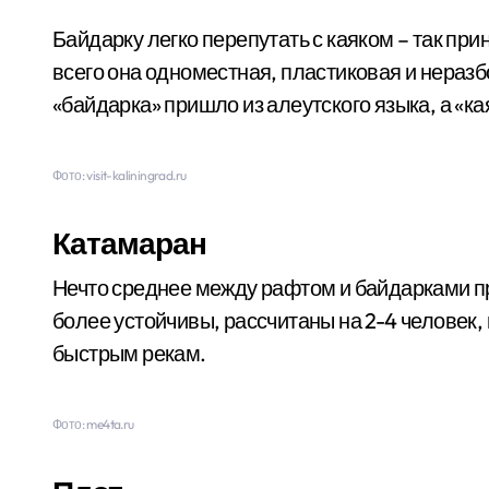
Байдарку легко перепутать с каяком – так пр
всего она одноместная, пластиковая и неразб
«байдарка» пришло из алеутского языка, а «кая
Фото: visit-kaliningrad.ru
Катамаран
Нечто среднее между рафтом и байдарками 
более устойчивы, рассчитаны на 2-4 человек, 
быстрым рекам.
Фото: me4ta.ru