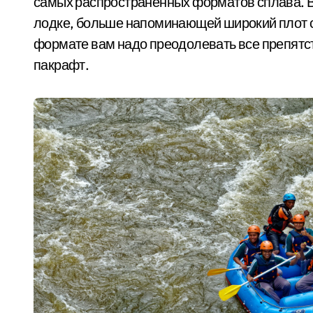
самых распространенных форматов сплава. Вы
лодке, больше напоминающей широкий плот с
формате вам надо преодолевать все препятстви
пакрафт.