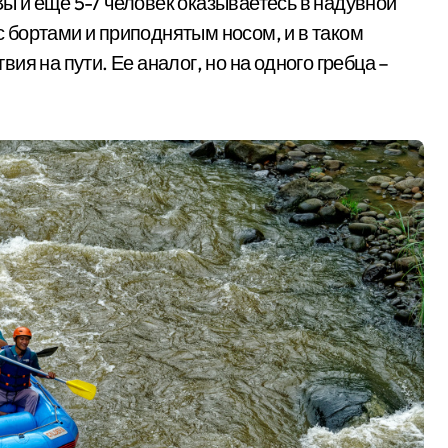
 и еще 5-7 человек оказываетесь в надувной
 бортами и приподнятым носом, и в таком
я на пути. Ее аналог, но на одного гребца –